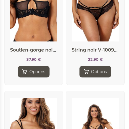
Soutien-gorge noir V-10051 – Axami
String noir V-10098 – Axami
37,90
€
22,90
€
Options
Options