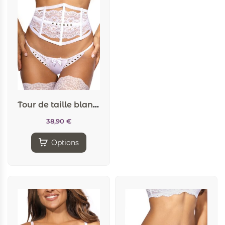
Tour de taille blanc V-9792 – Axami
38,90
€
Options