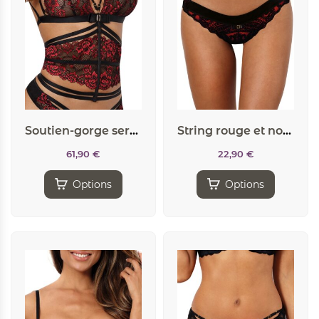
Soutien-gorge serre-taille V-10037 – Axami
String rouge et noir V-10048 – Axami
61,90
€
22,90
€
Options
Options