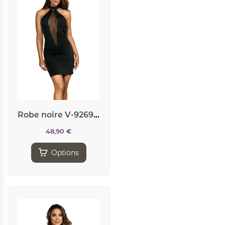
Robe noire V-9269 – Axami
48,90
€
Options