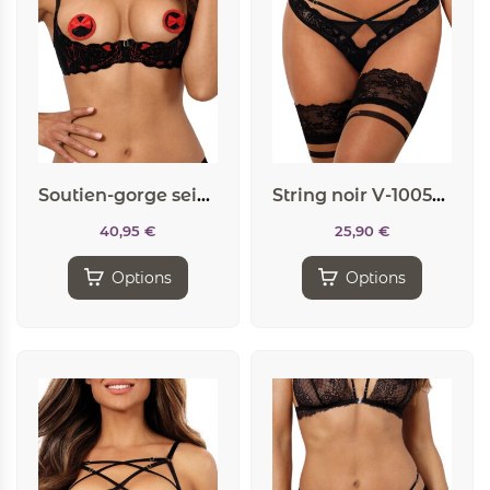
Soutien-gorge seins nus V-10041 – Axami
String noir V-10058 – Axami
40,95
€
25,90
€
Options
Options