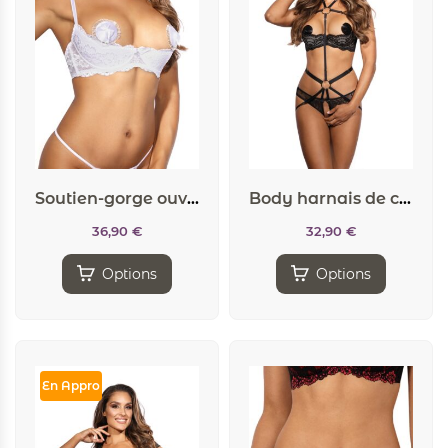
Soutien-gorge ouvert blanc V-9821 – Axami
Body harnais de corps V-9866 – Axami
36,90
€
32,90
€
Options
Options
En Appro