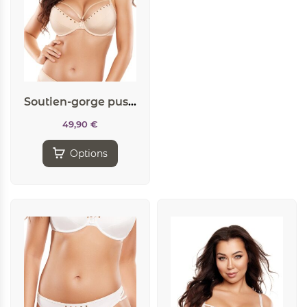
Soutien-gorge push-up beige V-10341 – Axami
49,90
€
Options