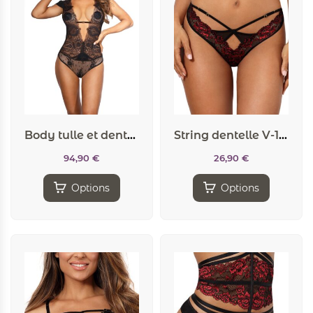
Body tulle et dentelle noir V-9900 – Axami
String dentelle V-10028 – Axami
94,90
€
26,90
€
Options
Options