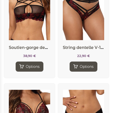
Soutien-gorge dentelle V-10021 – Axami
String dentelle V-10038 – Axami
38,90
€
22,90
€
Options
Options