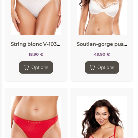
String blanc V-10338 – axami
Soutien-gorge push-up blanc V-10331 – Axami
18,90
€
49,90
€
Options
Options