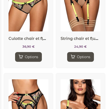
Culotte chair et fluo V-10153 – Axami
String chair et fluo V-10148 – Axami
36,90
€
24,90
€
Options
Options