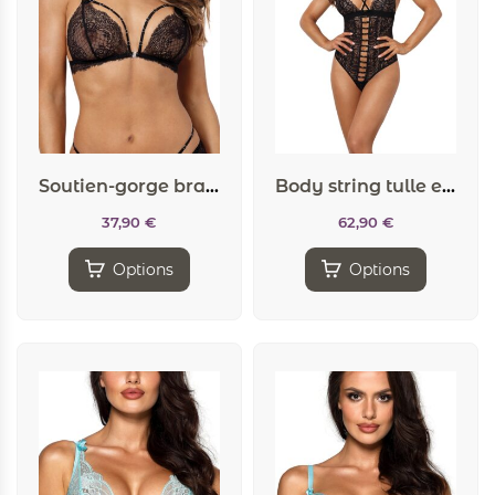
Soutien-gorge bralette noir V-10091 – Axami
Body string tulle et dentelle noir V-10100 – Axami
37,90
€
62,90
€
Options
Options