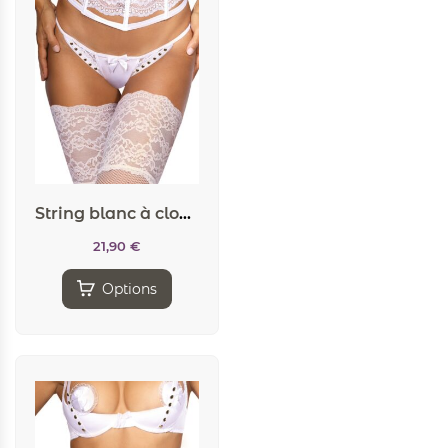
String blanc à clous dorés V-9798 – Axami
21,90
€
Options