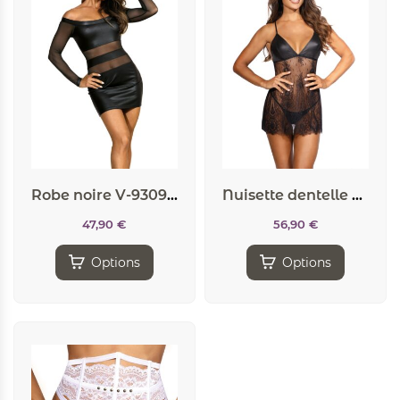
Robe noire V-9309 – Axami
Nuisette dentelle et wetlook noire V-9789 – Axami
47,90
€
56,90
€
Options
Options