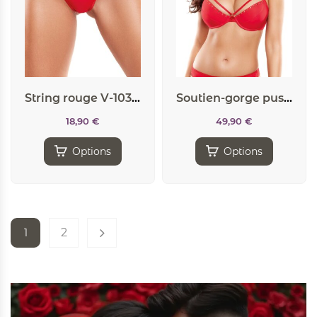
String rouge V-10358 – Axami
Soutien-gorge push-up rouge V-10351 – Axami
18,90
€
49,90
€
Options
Options
2
1