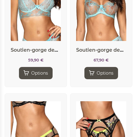
Soutien-gorge dentelle bleu V-10121 – Axami
Soutien-gorge dentelle bleu V-10131 – Axami
59,90
€
67,90
€
Options
Options