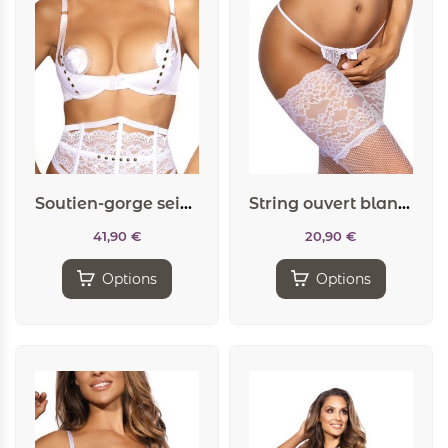
Soutien-gorge seins nus blanc V-9791 – Axami
String ouvert blanc V-9828 – Axami
41,90
€
20,90
€
Options
Options