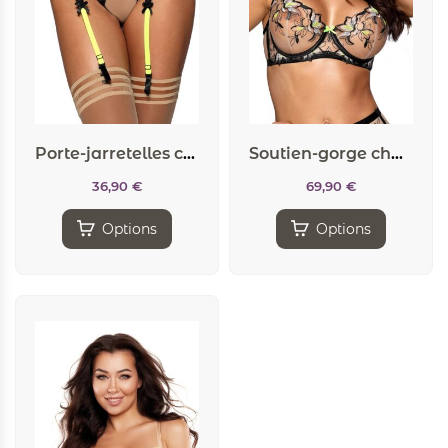
Porte-jarretelles chair et fluo V-10142 – Axami
Soutien-gorge chair V-10141 – Axami
36,90
€
69,90
€
Options
Options