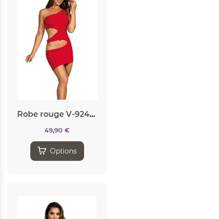
Robe rouge V-9249 – Axami
49,90
€
Options