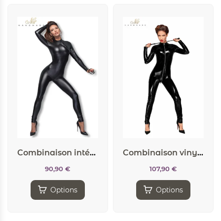
Combinaison intégrale F162 et laisse fetish
Combinaison vinyle intégrale F188
90,90
€
107,90
€
Options
Options