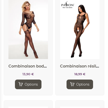
Combinaison body string – Paris Hollywood
Combinaison résille BS078 – Noir
13,90
€
18,99
€
Options
Options