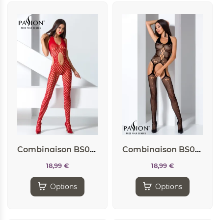
Combinaison BS065 – Rouge
Combinaison BS059 – Noir
18,99
€
18,99
€
Options
Options