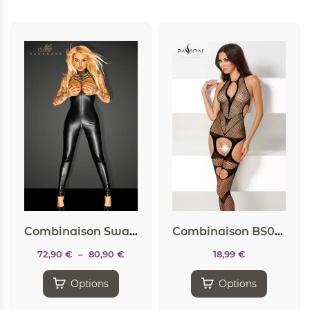
Combinaison Swagger
Combinaison BS053 – Noir
72,90
€
–
80,90
€
18,99
€
Options
Options