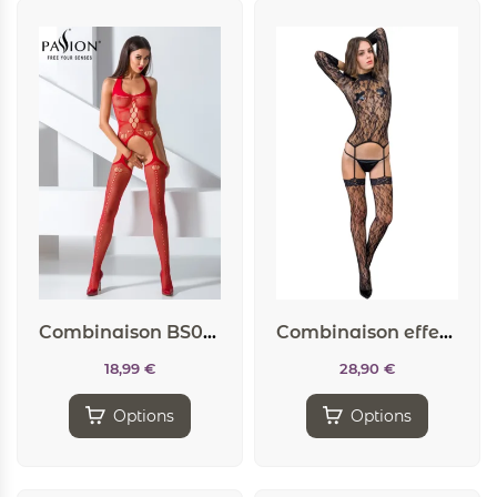
Combinaison BS059 – Rouge
Combinaison effet porte-jarretelles
18,99
€
28,90
€
Options
Options