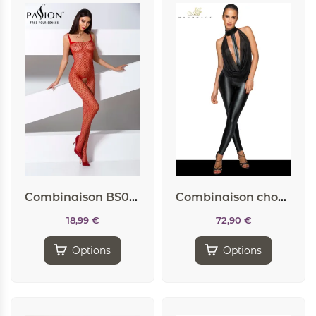
Combinaison BS071 – Rouge
Combinaison choker F223
18,99
€
72,90
€
Options
Options