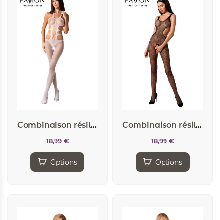
Combinaison résille BS084 – Blanc
Combinaison résille BS085 – Noir
18,99
€
18,99
€
Options
Options