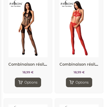
Combinaison résille BS079 – Noir
Combinaison résille BS080 – Rouge
18,99
€
18,99
€
Options
Options