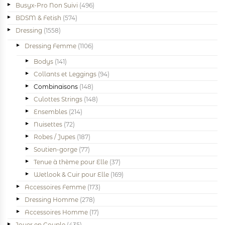
Busyx-Pro Non Suivi
(496)
BDSM & Fetish
(574)
Dressing
(1558)
Dressing Femme
(1106)
Bodys
(141)
Collants et Leggings
(94)
Combinaisons
(148)
Culottes Strings
(148)
Ensembles
(214)
Nuisettes
(72)
Robes / Jupes
(187)
Soutien-gorge
(77)
Tenue à thème pour Elle
(37)
Wetlook & Cuir pour Elle
(169)
Accessoires Femme
(173)
Dressing Homme
(278)
Accessoires Homme
(17)
Jouer en Couple
(435)