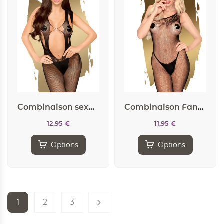
Combinaison sexy Forbidden Fruit – Penthouse
Combinaison Fancy dope – Penthouse
12,95
€
11,95
€
Options
Options
2
3
1