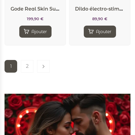
Gode Real Skin Suprème Model 1 flesh 30 x 9,9 cm – SilexD
Dildo électro-stimulation O(h!)-thello – Mystim
199,90
€
89,90
€
Ajouter
Ajouter
2
1