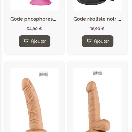
Gode phosphorescent double densité 17,6cm – SilexD
Gode réaliste noir 13 cm – Real Mike
34,90
€
18,90
€
Ajouter
Ajouter