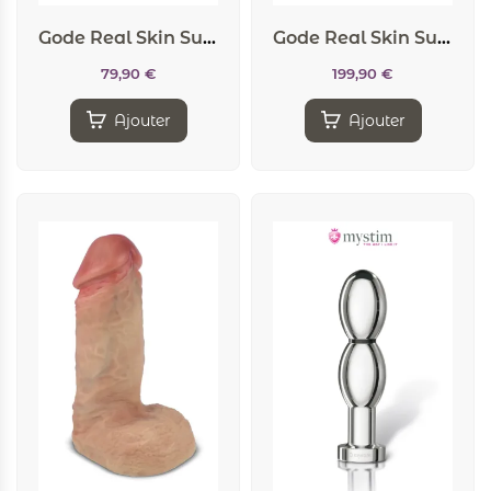
Gode Real Skin Supreme Model 2 flesh 19 cm – SilexD
Gode Real Skin Suprème Model 1 flesh 30 x 9,9 cm – SilexD
79,90
€
199,90
€
Ajouter
Ajouter