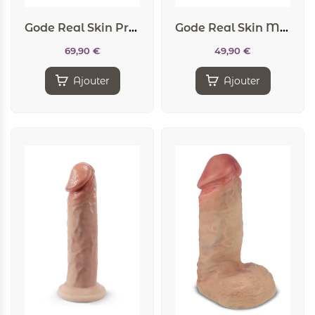
Gode Real Skin Premium Model 2 flesh 15,4 cm – SilexD
Gode Real Skin Model 2 flesh 15,4 cm – SilexD
69,90
€
49,90
€
Ajouter
Ajouter