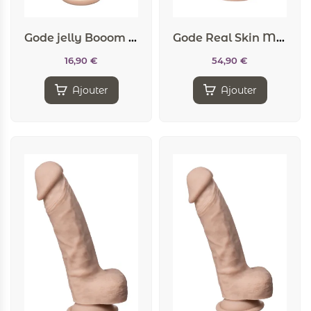
Gode jelly Booom – Wooomy
Gode Real Skin Model 1 flesh 17,8 cm – SilexD
16,90
€
54,90
€
Ajouter
Ajouter