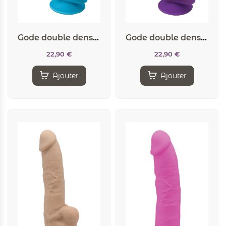
Gode double densité bleu 17,5 cm – SilexD
Gode double densité violet 17,5 cm – SilexD
22,90
€
22,90
€
Ajouter
Ajouter