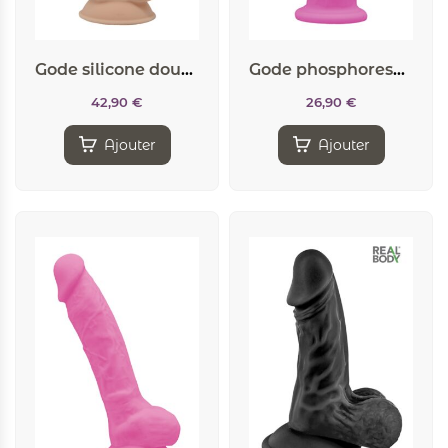
Gode silicone double densité Jack – Wooomy
Gode phosphorescent double densité 15,4cm – SilexD
42,90
€
26,90
€
Ajouter
Ajouter