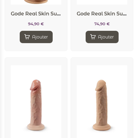
Gode Real Skin Suprème Model 1 flesh 23 cm – SilexD
Gode Real Skin Suprème Model 1 flesh 17,8 cm – SilexD
94,90
€
74,90
€
Ajouter
Ajouter