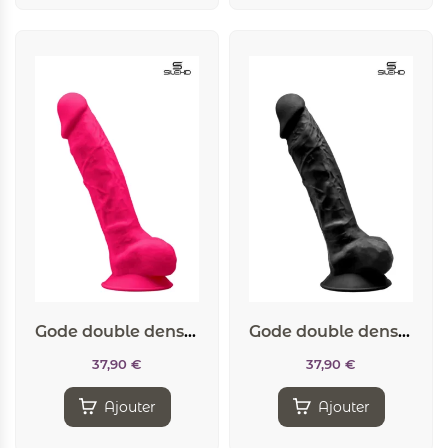
Gode double densité rose 20 cm – SilexD
Gode double densité noir 20 cm – SilexD
37,90
€
37,90
€
Ajouter
Ajouter