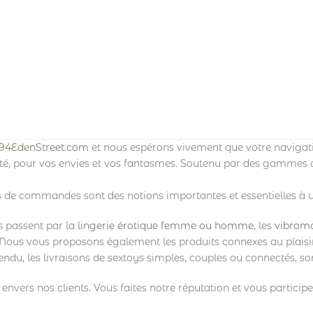
94EdenStreet.com
et nous espérons vivement que votre navigati
ité, pour vos envies et vos fantasmes. Soutenu par des gammes de
ois de commandes sont des notions importantes et essentielles à u
s passent par la
lingerie érotique femme ou homme
, les
vibroma
 Nous vous proposons également les produits connexes au plaisir
endu, les livraisons de sextoys simples, couples ou connectés, son
nvers nos clients. Vous faites notre réputation et vous participe