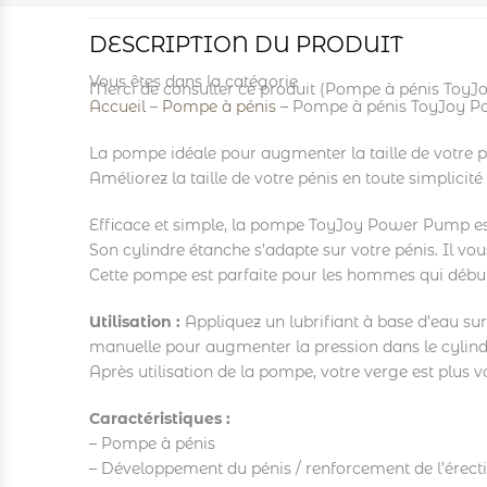
DESCRIPTION DU PRODUIT
Vous êtes dans la catégorie
Merci de consulter ce produit (Pompe à pénis Toy
Accueil
–
Pompe à pénis
–
Pompe à pénis ToyJoy 
La pompe idéale pour augmenter la taille de votre pén
Améliorez la taille de votre pénis en toute simplic
Efficace et simple, la pompe ToyJoy Power Pump est
Son cylindre étanche s’adapte sur votre pénis. Il vou
Cette pompe est parfaite pour les hommes qui débu
Utilisation :
Appliquez un lubrifiant à base d’eau sur 
manuelle pour augmenter la pression dans le cylindr
Après utilisation de la pompe, votre verge est plus v
Caractéristiques :
– Pompe à pénis
– Développement du pénis / renforcement de l’érect