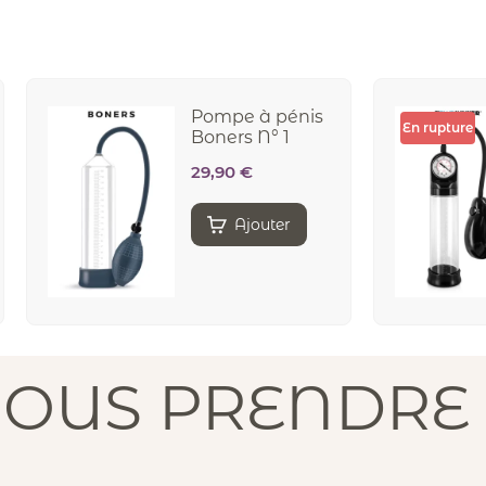
Pompe à pénis
En rupture
Boners N° 1
29,90
€
Ajouter
NOUS PRENDRE 