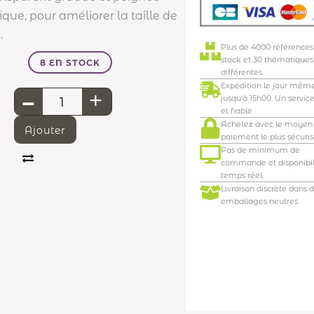
ue, pour améliorer la taille de
.
Plus de 4000 références
stock et 30 thématiques
8 EN STOCK
différentes.
-
Expédition le jour mêm
+
jusqu'à 15h00. Un servic
et fiable
Achetez avec le moyen
Ajouter
paiement le plus sécuris
Pas de minimum de
commande et disponibil
temps réel.
Livraison discrète dans 
emballages neutres.