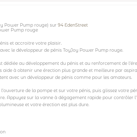
Joy Power Pump rouge) sur
94 EdenStreet
Power Pump rouge
is et accroitre votre plaisir.
ité avec le développeur de pénis ToyJoy Power Pump rouge.
 dédiée au développement du pénis et au renforcement de l’ére
s aide à obtenir une érection plus grande et meilleure par aspirat
tent avec un développeur de pénis comme pour les amateurs.
l’ouverture de la pompe et sur votre pénis, puis glissez votre pé
e. Appuyez sur la vanne à dégagement rapide pour contrôler l’in
olumineuse et votre érection est plus dure.
ion