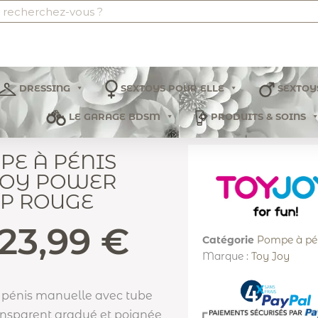
DRESSING
SEXTOYS POUR ELLE
SEXTOY
LE GARAGE BDSM
PRODUITS & SOINS
E À PÉNIS
JOY POWER
P ROUGE
23,99
€
Catégorie
Pompe à pé
Marque :
Toy Joy
pénis manuelle avec tube
ansparent gradué et poignée