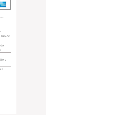
 en
e
e rapide
 de
é.
ité en
des