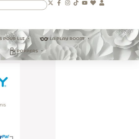
S POUR LUI
LA PLAY ROOM
POPPERS
nis