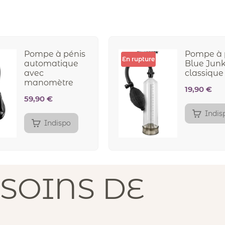
Pompe à pénis
Pompe à 
En rupture
automatique
Blue Jun
avec
classique
manomètre
19,90
€
59,90
€
Indis
Indispo
SOINS DE