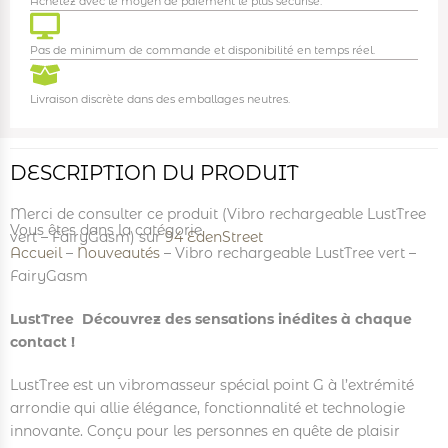
Achetez avec le moyen de paiement le plus sécurisé.
Pas de minimum de commande et disponibilité en temps réel.
Livraison discrète dans des emballages neutres.
DESCRIPTION DU PRODUIT
Merci de consulter ce produit (Vibro rechargeable LustTree
Vous êtes dans la catégorie
vert – FairyGasm) sur
94 EdenStreet
Accueil
–
Nouveautés
–
Vibro rechargeable LustTree vert –
FairyGasm
LustTree  Découvrez des sensations inédites à chaque
contact !
LustTree est un vibromasseur spécial point G à l’extrémité
arrondie qui allie élégance, fonctionnalité et technologie
innovante. Conçu pour les personnes en quête de plaisir