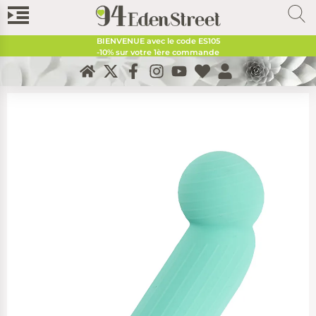
BIENVENUE avec le code
ES105
-10% sur votre 1ère commande