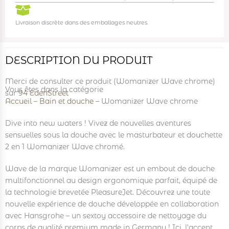
Livraison discrète dans des emballages neutres.
DESCRIPTION DU PRODUIT
Merci de consulter ce produit (Womanizer Wave chrome)
Vous êtes dans la catégorie
sur
94 EdenStreet
Accueil
–
Bain et douche
–
Womanizer Wave chrome
Dive into new waters ! Vivez de nouvelles aventures
sensuelles sous la douche avec le masturbateur et douchette
2 en 1 Womanizer Wave chromé.
Wave de la marque Womanizer est un embout de douche
multifonctionnel au design ergonomique parfait, équipé de
la technologie brevetée PleasureJet. Découvrez une toute
nouvelle expérience de douche développée en collaboration
avec Hansgrohe – un sextoy accessoire de nettoyage du
corps de qualité premium made in Germany ! Ici, l’accent