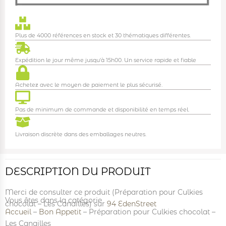
Plus de 4000 références en stock et 30 thématiques différentes.
Expédition le jour même jusqu'à 15h00. Un service rapide et fiable
Achetez avec le moyen de paiement le plus sécurisé.
Pas de minimum de commande et disponibilité en temps réel.
Livraison discrète dans des emballages neutres.
DESCRIPTION DU PRODUIT
Merci de consulter ce produit (Préparation pour Culkies
Vous êtes dans la catégorie
chocolat – Les Canailles) sur
94 EdenStreet
Accueil
–
Bon Appetit
–
Préparation pour Culkies chocolat –
Les Canailles