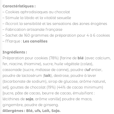
Caractéristiques :
– Cookies aphrodisiaques au chocolat
– Stimule la libido et la vitalité sexuelle
– Accroit la sensibilité et les sensations des zones érogènes
– Fabrication artisanale française
– Sachet de 160 grammes de préparation pour 4 à 6 cookies
– Marque :
Les canailles
Ingrédients :
Préparation pour cookies (78%) [farine de
blé
(avec calcium,
fer, niacine, thiamine), sucre, huile végétale (colza),
cassonade (sucre, mélasse de canne), poudre d
uf
entier,
poudre de lactosérum (
lait
), dextrose, poudre à lever
(bicarbonate de sodium), sirop de glucose, arôme naturel,
sel], gouttes de chocolat (19%) (44% de cacao minimum)
[sucre, pâte de cacao, beurre de cacao, émulsifiant :
lécithines de
soja
, arôme vanille] poudre de maca,
gingembre, poudre de ginseng.
Allergènes : Blé, ufs, Lait, Soja.