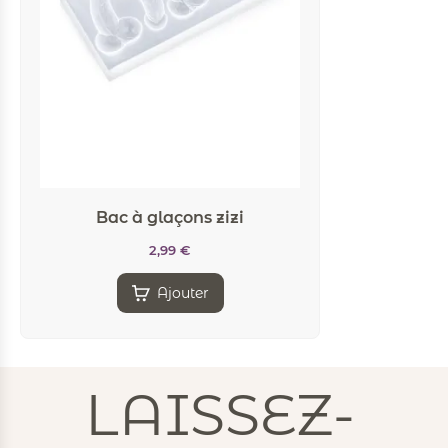
Bac à glaçons zizi
2,99
€
Ajouter
LAISSEZ-