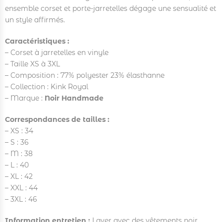
ensemble corset et porte-jarretelles dégage une sensualité et
un style affirmés.
Caractéristiques :
– Corset à jarretelles en vinyle
– Taille XS à 3XL
– Composition : 77% polyester 23% élasthanne
– Collection : Kink Royal
– Marque :
Noir Handmade
Correspondances de tailles :
– XS : 34
– S : 36
– M : 38
– L : 40
– XL : 42
– XXL : 44
– 3XL : 46
Information entretien :
Laver avec des vêtements noir,