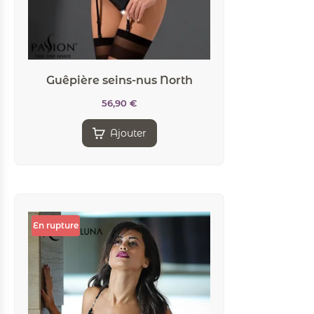
Guêpière seins-nus North
56,90
€
Ajouter
En rupture