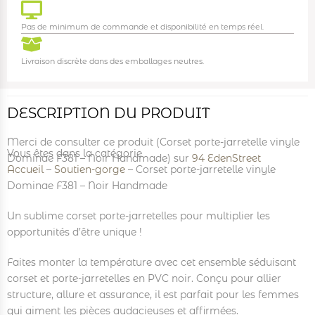
Pas de minimum de commande et disponibilité en temps réel.
Livraison discrète dans des emballages neutres.
DESCRIPTION DU PRODUIT
Merci de consulter ce produit (Corset porte-jarretelle vinyle
Vous êtes dans la catégorie
Dominae F381 – Noir Handmade) sur
94 EdenStreet
Accueil
–
Soutien-gorge
–
Corset porte-jarretelle vinyle
Dominae F381 – Noir Handmade
Un sublime corset porte-jarretelles pour multiplier les
opportunités d’être unique !
Faites monter la température avec cet ensemble séduisant
corset et porte-jarretelles en PVC noir. Conçu pour allier
structure, allure et assurance, il est parfait pour les femmes
qui aiment les pièces audacieuses et affirmées.