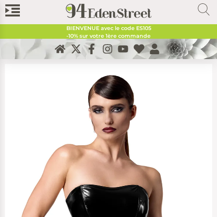
BIENVENUE avec le code
ES105
-10% sur votre 1ère commande