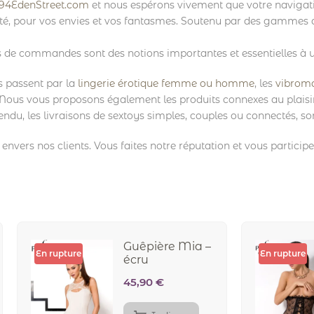
94EdenStreet.com
et nous espérons vivement que votre navigati
ité, pour vos envies et vos fantasmes. Soutenu par des gammes de
ois de commandes sont des notions importantes et essentielles à u
s passent par la
lingerie érotique femme ou homme
, les
vibroma
 Nous vous proposons également les produits connexes au plaisir
endu, les livraisons de sextoys simples, couples ou connectés, son
nvers nos clients. Vous faites notre réputation et vous participe
Guêpière Mia –
En rupture
En rupture
écru
45,90
€