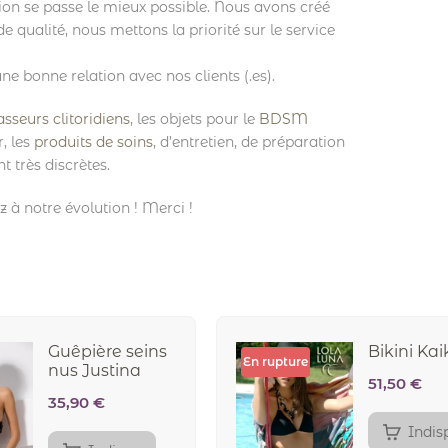
on se passe le mieux possible. Nous avons créé
 qualité, nous mettons la priorité sur le service
ne bonne relation avec nos clients (.es).
sseurs clitoridiens
, les objets pour le
BDSM
, les
produits de soins
, d’entretien, de préparation
t très discrètes.
z à notre évolution ! Merci !
Guêpière seins
Bikini Ka
En rupture
nus Justina
51,50
€
35,90
€
Indis