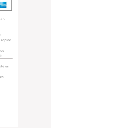
 en
e
e rapide
 de
é.
ité en
des