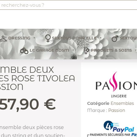
DRESSING
SEXTOYS POUR ELLE
SEXTOY
LE GARAGE BDSM
PRODUITS & SOINS
EMBLE DEUX
ES ROSE TIVOLEA
SSION
57,90
€
Catégorie
Ensembles
Marque :
Passion
 ensemble deux pièces rose
un string et dun soutien-