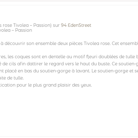
 rose Tivolea – Passion) sur
94 EdenStreet
volea – Passion
 découvrir son ensemble deux pièces Tivolea rose. Cet ensemble
, les coques sont en dentelle au motif fleuri doublées de tulle bla
de cils afin dattirer le regard vers le haut du buste. Ce soutien
t placé en bas du soutien-gorge à lavant. Le soutien-gorge et se
te de tulle.
tication pour le plus grand plaisir des yeux.