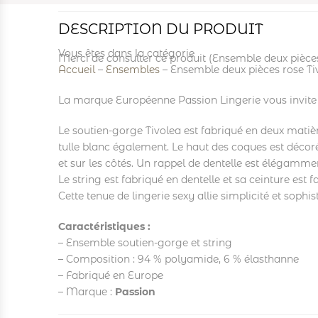
DESCRIPTION DU PRODUIT
Vous êtes dans la catégorie
Merci de consulter ce produit (Ensemble deux pièces
Accueil
–
Ensembles
–
Ensemble deux pièces rose Ti
La marque Européenne Passion Lingerie vous invite à
Le soutien-gorge Tivolea est fabriqué en deux matières
tulle blanc également. Le haut des coques est décoré 
et sur les côtés. Un rappel de dentelle est élégammen
Le string est fabriqué en dentelle et sa ceinture est fai
Cette tenue de lingerie sexy allie simplicité et sophis
Caractéristiques :
– Ensemble soutien-gorge et string
– Composition : 94 % polyamide, 6 % élasthanne
– Fabriqué en Europe
– Marque :
Passion