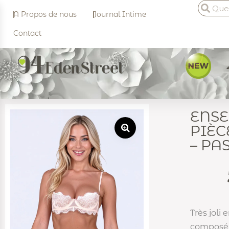
A Propos de nous
Journal Intime
Contact
ENS
PIÈC
– PA
Très joli
composé d