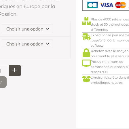
riqués en Europe par la
assion.
Plus de 4000 références
stock et 30 thématiques
différentes.
Expédition le jour mêm
jusqu'à 15h00. Un servic
et fiable
Achetez avec le moyen
paiement le plus sécuris
Pas de minimum de
+
commande et disponibil
temps réel.
Livraison discrète dans 
r
emballages neutres.