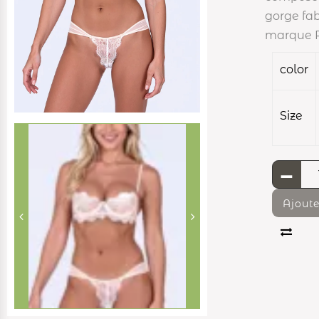
gorge fab
marque P
color
Size
-
Ajoute