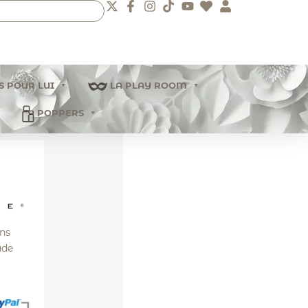
S POUR LUI
LA PLAY ROOM
POPPERS
ns
ade