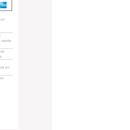
 en
e
e rapide
 de
é.
ité en
des