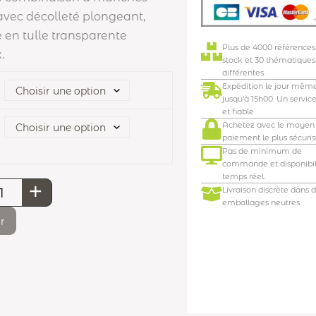
avec décolleté plongeant,
 en tulle transparente
Plus de 4000 références
.
stock et 30 thématiques
différentes.
Expédition le jour mêm
jusqu'à 15h00. Un servic
et fiable
Achetez avec le moyen
paiement le plus sécuris
Pas de minimum de
commande et disponibil
temps réel.
+
Livraison discrète dans 
emballages neutres.
r