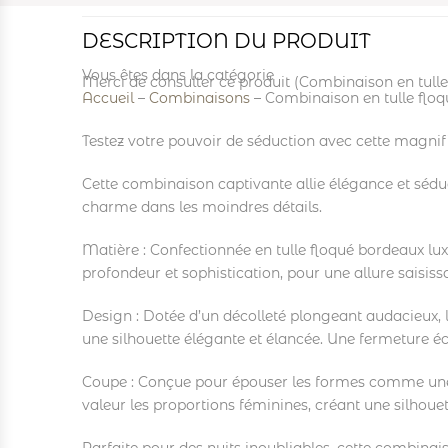
DESCRIPTION DU PRODUIT
Vous êtes dans la catégorie
Merci de consulter ce produit (Combinaison en tull
Accueil
–
Combinaisons
–
Combinaison en tulle flo
Testez votre pouvoir de séduction avec cette magni
Cette combinaison captivante allie élégance et séducti
charme dans les moindres détails.
Matière : Confectionnée en tulle floqué bordeaux luxu
profondeur et sophistication, pour une allure saisiss
Design : Dotée d’un décolleté plongeant audacieux,
une silhouette élégante et élancée. Une fermeture écl
Coupe : Conçue pour épouser les formes comme une s
valeur les proportions féminines, créant une silhouet