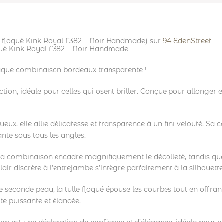
e floqué Kink Royal F382 – Noir Handmade) sur
94 EdenStreet
qué Kink Royal F382 – Noir Handmade
fique combinaison bordeaux transparente !
on, idéale pour celles qui osent briller. Conçue pour allonger et 
eux, elle allie délicatesse et transparence à un fini velouté. Sa c
ante sous tous les angles.
 la combinaison encadre magnifiquement le décolleté, tandis q
air discrète à l’entrejambe s’intègre parfaitement à la silhouette,
econde peau, la tulle floqué épouse les courbes tout en offran
te puissante et élancée.