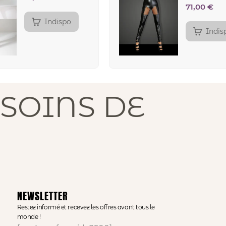
71,00
€
Indispo
Indis
SOINS DE
NEWSLETTER
Restez informé et recevez les offres avant tous le
monde !