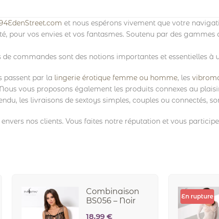
94EdenStreet.com
et nous espérons vivement que votre navigati
ité, pour vos envies et vos fantasmes. Soutenu par des gammes de
ois de commandes sont des notions importantes et essentielles à u
s passent par la
lingerie érotique femme ou homme
, les
vibroma
 Nous vous proposons également les produits connexes au plaisir
endu, les livraisons de sextoys simples, couples ou connectés, son
nvers nos clients. Vous faites notre réputation et vous participe
Combinaison
En rupture
BS056 – Noir
18,99
€