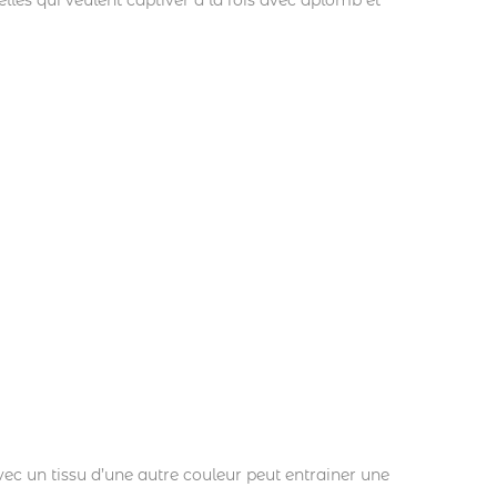
lles qui veulent captiver à la fois avec aplomb et
ec un tissu d’une autre couleur peut entrainer une