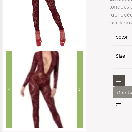
longues 
fabriquée
bordeaux
color
Size
-
Ajoute