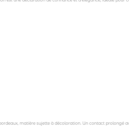
on est une déclaration de confiance et d’élégance, idéale pour ce
rdeaux, matière sujette à décoloration. Un contact prolongé av