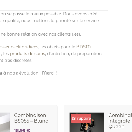
on se passe le mieux possible. Nous avons créé
 qualité, nous mettons la priorité sur le service
ne bonne relation avec nos clients (.es).
sseurs clitoridiens
, les objets pour le
BDSM
, les
produits de soins
, d’entretien, de préparation
t très discrètes.
z à notre évolution ! Merci !
Combinaison
Combinai
En rupture
BS055 – Blanc
intégrale
Queen
18,99
€