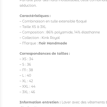
Parfaite pour des nuits inoubliables, cette combinais
séduction.
Caractéristiques :
– Combinaison en tulle extensible floqué
– Taille XS à 3XL
– Composition : 86% polyamide, 14% élasthanne
– Collection : Kink Royal
– Marque :
Noir Handmade
Correspondances de tailles :
– XS : 34
– S : 36
– M : 38
– L : 40
– XL : 42
– XXL : 44
– 3XL : 46
Information entretien :
Laver avec des vêtements bo