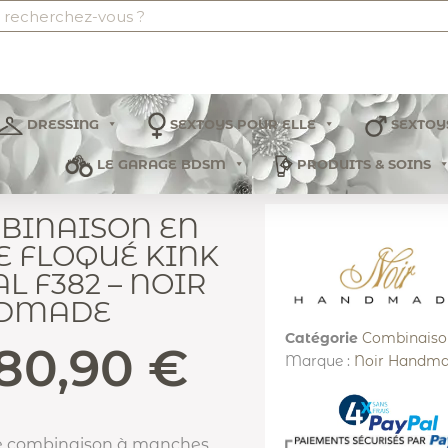
DRESSING
SEXTOYS POUR ELLE
SEXTOY
LE GARAGE BDSM
PRODUITS & SOINS
BINAISON EN
E FLOQUÉ KINK
L F382 – NOIR
DMADE
Catégorie
Combinaiso
80,90
€
Marque :
Noir Handm
 combinaison à manches