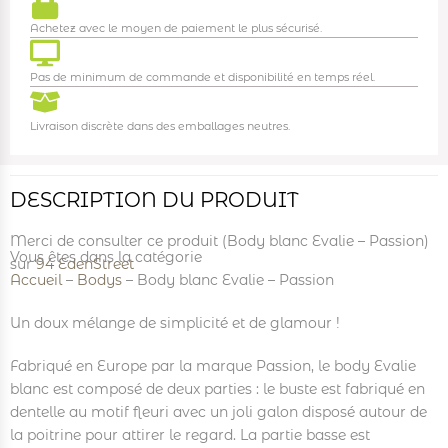
Achetez avec le moyen de paiement le plus sécurisé.
Pas de minimum de commande et disponibilité en temps réel.
Livraison discrète dans des emballages neutres.
DESCRIPTION DU PRODUIT
Merci de consulter ce produit (Body blanc Evalie – Passion)
Vous êtes dans la catégorie
sur
94 EdenStreet
Accueil
–
Bodys
–
Body blanc Evalie – Passion
Un doux mélange de simplicité et de glamour !
Fabriqué en Europe par la marque Passion, le body Evalie
blanc est composé de deux parties : le buste est fabriqué en
dentelle au motif fleuri avec un joli galon disposé autour de
la poitrine pour attirer le regard. La partie basse est